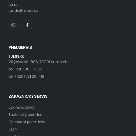
EMAIL
raudo@raudo.cz
PNEUSERVIS
ŠUMPERK
Vikýřovická 1806, 787 01 Šumperk
po - pá 7:00 - 15:30
tel.: (420) 721 291 419
ZÁKAZNICKÝ SERVIS
Jak nakupovat
Technický poradce
Obchodní podmínky
GDPR