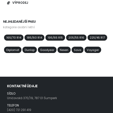
VÝPRODEJ
NEJHLEDANĚJŠÍ PNEU
kategorie osobní letní
165/70 R14
185/60 R14
195/65 R15
205/55 R16
225/45 R17
Diplomat
Dunlop
Goodyear
Nexen
Sava
Voyager
KONTAKTNÍ ÚDAJE
SÍDLO
Uničovská 370/19, 787 01 Šumperk
TELEFON
(420) 721 291 419