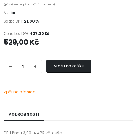
(příspěvek je již započítán do ceny)
MJ:
ks
Sazba DPH:
21.00 %
Cena bez DPH:
437,00 Kč
529,00 Kč
VLOŽIT DO KOŠÍKU
Zpět na přehled
PODROBNOSTI
DELI Pneu 3,00-4 4PR vč. duše