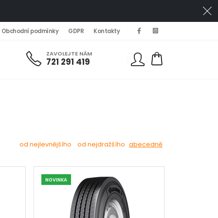
Obchodní podmínky
GDPR
Kontakty
ZAVOLEJTE NÁM
721 291 419
Váš košík je nyní prázdný.
od nejlevnějšího
od nejdražšího
abecedně
NOVINKA