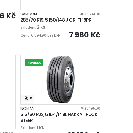
36 Kč
SAMSON
#125634,00
285/70 R19, 5 150/148 J GR-T1 18PR
2 ks
Skladem:
7 980 Kč
Cena: 6 594,90 bez DPH
NOVINKA
C
B
NOKIAN
#123495,00
315/60 R22, 5 154/148L HAKKA TRUCK
72dB
STEER
1 ks
Skladem: