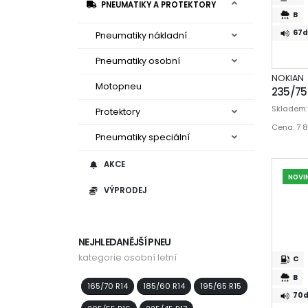
PNEUMATIKY A PROTEKTORY
B
67d
Pneumatiky nákladní
Pneumatiky osobní
NOKIAN
Motopneu
235/75 
Skladem
Protektory
Cena: 7 
Pneumatiky speciální
AKCE
NOVI
VÝPRODEJ
NEJHLEDANĚJŠÍ PNEU
kategorie osobní letní
C
B
165/70 R14
185/60 R14
195/65 R15
70