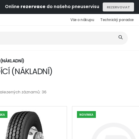
Online
rezervace
do našeho pneuservisu
REZERVOVAT
Vše o nákupu
Technický poradce
 (NÁKLADNÍ)
ÍCÍ (NÁKLADNÍ)
nalezených záznamů: 36
NKA
NOVINKA