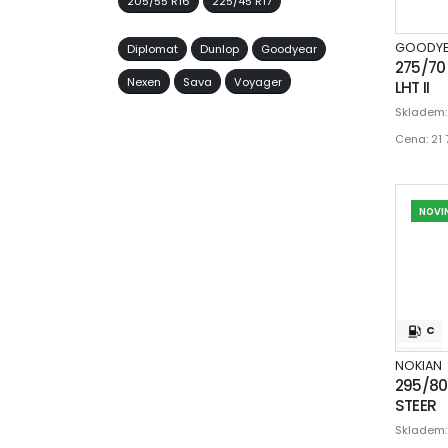
205/55 R16
225/45 R17
GOODYE
Diplomat
Dunlop
Goodyear
275/70
Nexen
Sava
Voyager
LHT II
Skladem
Cena: 21
NOVI
C
C
NOKIAN
295/80
70
STEER
Skladem