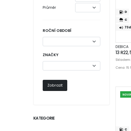
Průměr
D
C
73d
ROČNÍ OBDOBÍ
DEBICA
13 R22,
ZNAČKY
Skladem
Cena: 15
NOVI
KATEGORIE
C