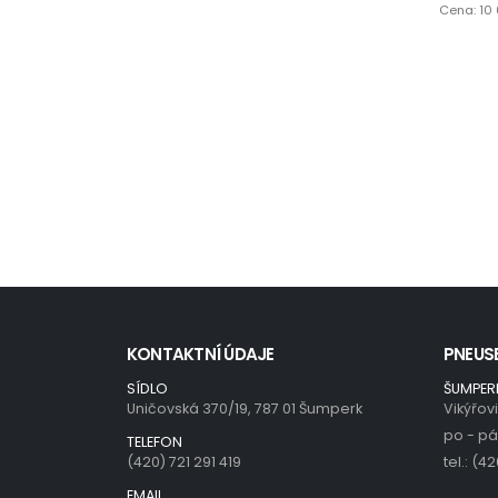
Cena: 10 
KONTAKTNÍ ÚDAJE
PNEUS
SÍDLO
ŠUMPER
Uničovská 370/19, 787 01 Šumperk
Vikýřov
po - pá 
TELEFON
(420) 721 291 419
tel.: (4
EMAIL