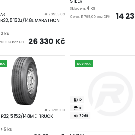
STEER
4 ks
Skladem:
14 2
AR
#120955,00
Cena: 11 765,00 bez DPH
 R22, 5 152J/148L MARATHON
2 ks
:
26 330 Kč
 760,00 bez DPH
NKA
NOVINKA
D
B
#123289,00
 R22, 5 152/148M E-TRUCK
dB
70dB
5 ks
: