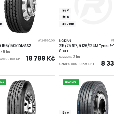
C
B
B
71dB
#124867,00
NOKIAN
#
 5 156/150K DMSS2
215/75 R17, 5 126/124M Tyres E
Steer
5 ks
:
18 789 Kč
2 ks
Skladem:
 528,00 bez DPH
8 3
Cena: 6 886,00 bez DPH
NKA
NOVINKA
D