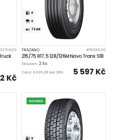
E
E
72dB
123704,00
TRAZANO
#19399,00
-Truck
215/75 R17, 5 128/126M Novo Trans S18
2 ks
Skladem:
5 597 Kč
Cena: 4 625,28 bez DPH
32 Kč
NOVINKA
E