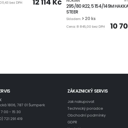
12 114 Kč
NOKIAN
#1
011,43 bez DPH
295/80 R22, 5 154/149M HAKK
STEER
20 ks
Skladem:
10 7
Cena: 8 845,00 bez DPH
ERVIS
ZÁKAZNICKÝ SERVIS
K
Jak nakupovat
ická 1806, 787 01 Šumperk
Technický poradce
7:00 - 15:30
Obchodní podmínky
20) 721 291 419
GDPR