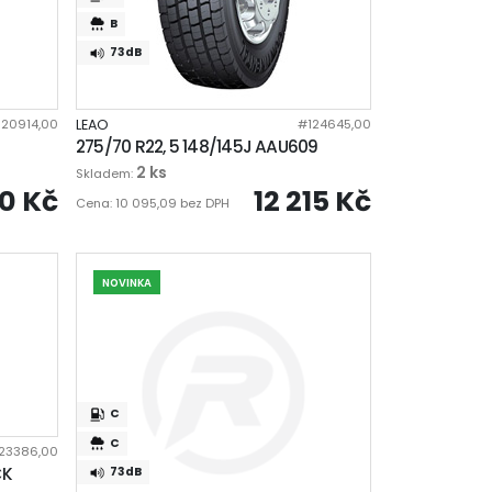
B
73dB
120914,00
LEAO
#124645,00
275/70 R22, 5 148/145J AAU609
2 ks
Skladem:
0 Kč
12 215 Kč
Cena: 10 095,09 bez DPH
NOVINKA
C
C
23386,00
CK
73dB