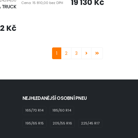
19 130 Kč
24294,00
Cena: 15 810,00 bez DPH
A TRUCK
02 Kč
1
2
3
NEJHLEDANĚJŠÍ OSOBNÍ PNEU
165/70 R14
185/60 R14
195/65 R15
205/55 R16
225/45 R17