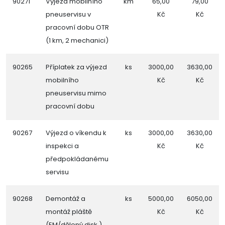
90271
Výjezd mobilního
km
65,00
79,00
pneuservisu v
Kč
Kč
pracovní dobu OTR
(1 km, 2 mechanici)
90265
Příplatek za výjezd
ks
3000,00
3630,00
mobilního
Kč
Kč
pneuservisu mimo
pracovní dobu
90267
Výjezd o víkendu k
ks
3000,00
3630,00
inspekci a
Kč
Kč
předpokládanému
servisu
90268
Demontáž a
ks
5000,00
6050,00
montáž pláště
Kč
Kč
(EM/dělený disk )