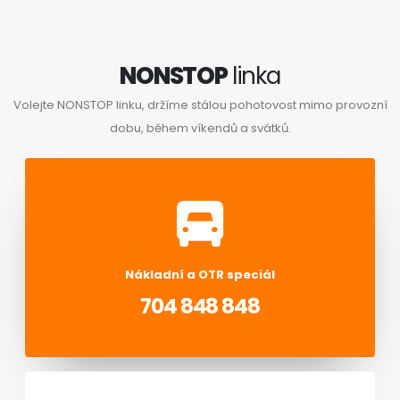
NONSTOP
linka
Volejte NONSTOP linku, držíme stálou pohotovost mimo provozní
dobu, během víkendů a svátků.
Nákladní a OTR speciál
704 848 848