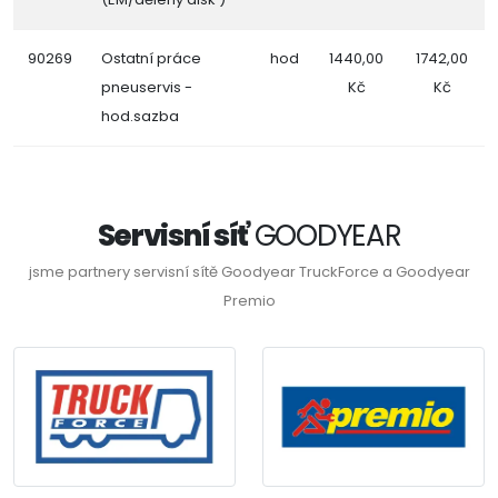
90269
Ostatní práce
hod
1440,00
1742,00
pneuservis -
Kč
Kč
hod.sazba
Servisní síť
GOODYEAR
jsme partnery servisní sítě Goodyear TruckForce a Goodyear
Premio