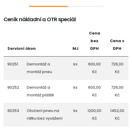
Ceník nákladní a OTR speciál
Cena
bez
Cena s
Servisní úkon
MJ
DPH
DPH
90251
Demontáž a
ks
600,00
726,00
montáž pneu
Kč
Kč
90252
Demontáž a
ks
600,00
726,00
montáž pláště
Kč
Kč
90253
Otočení pneu na
ks
1200,00
1452,00
ráfku bez vyvážení
Kč
Kč