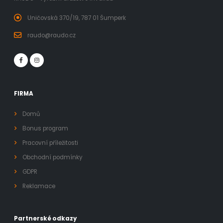
Uničovská 370/19, 787 01 Šumperk
raudo@raudo.cz
FIRMA
Domů
Bonus program
Pracovní příležitosti
Obchodní podmínky
GDPR
Reklamace
Partnerské odkazy