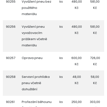
90255
Vyvážení pneu bez
ks
480,00
581,00
použitého
Kč
Kč
materiálu
90256
Vyvážení pneu
ks
480,00
581,00
vyvažovacím
Kč
Kč
práškem včetně
materiálu
90257
Oprava pneu
ks
600,00
726,00
Kč
Kč
90258
Servisní prohlídka
ks
48,00
58,00
pneu včetně
Kč
Kč
dohuštění
90261
Prořezání běhounu
ks
250,00
303,00