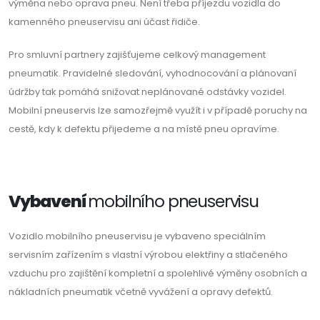
výměna nebo oprava pneu. Není třeba příjezdu vozidla do
kamenného pneuservisu ani účast řidiče.
Pro smluvní partnery zajišťujeme celkový management
pneumatik. Pravidelné sledování, vyhodnocování a plánovaní
údržby tak pomáhá snižovat neplánované odstávky vozidel.
Mobilní pneuservis lze samozřejmě využít i v případě poruchy na
cestě, kdy k defektu přijedeme a na místě pneu opravíme.
Vybavení
mobilního pneuservisu
Vozidlo mobilního pneuservisu je vybaveno speciálním
servisním zařízením s vlastní výrobou elektřiny a stlačeného
vzduchu pro zajištění kompletní a spolehlivé výměny osobních a
nákladních pneumatik včetně vyvážení a opravy defektů.